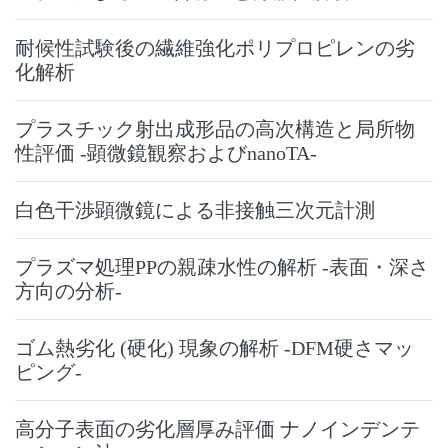
耐候性試験後の繊維強化ポリプロピレンの劣
化解析
プラスチック射出成形品の高次構造と局所物
性評価 -顕微鏡観察およびnanoTA-
白色干渉顕微鏡による非接触三次元計測
プラズマ処理PPの親疎水性の解析 -表面・深さ
方向の分析-
ゴム熱劣化 (硬化) 現象の解析 -DFM硬さマッ
ピング-
高分子表面の劣化層厚み評価 ナノインデンテ