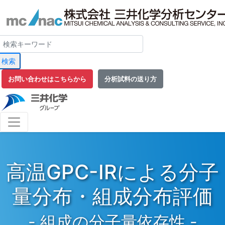
検索
お問い合わせはこちらから
分析試料の送り方
高温GPC-IRによる分子
量分布・組成分布評価
- 組成の分子量依存性 -