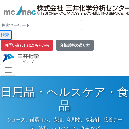
検索
お問い合わせはこちらから
分析試料の送り方
日用品・ヘルスケア・食
品
シューズ、耐震ゴム、繊維、印刷物、接着剤、接着テー
プ、塗料、ヘルスケア・食品 など