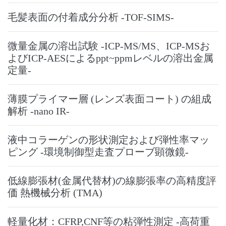
毛髪表面の付着成分分析 -TOF-SIMS-
微量金属の溶出試験 -ICP-MS/MS、ICP-MSお
よびICP-AESによるppt~ppmレベルの溶出金属
定量-
薄膜プライマー層 (レンズ表面コート) の組成
解析 -nano IR-
液中コラーゲンの形状測定および弾性率マッ
ピング -環境制御型走査プローブ顕微鏡-
低線膨張材(金属代替材)の線膨張率の高精度評
価 熱機械分析 (TMA)
軽量化材：CFRP,CNF等の粘弾性測定 -高荷重