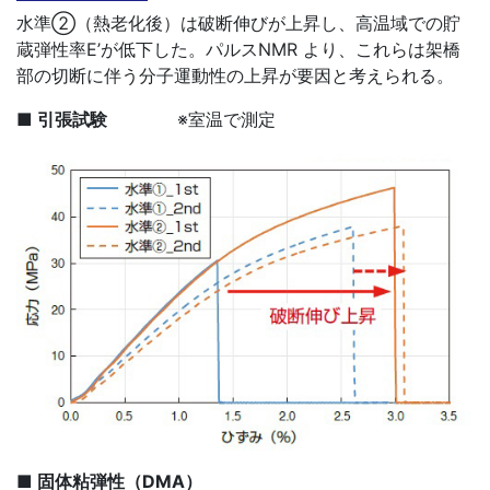
水準②（熱老化後）は破断伸びが上昇し、高温域での貯
蔵弾性率E’が低下した。パルスNMR より、これらは架橋
部の切断に伴う分子運動性の上昇が要因と考えられる。
■ 引張試験
※室温で測定
■ 固体粘弾性（DMA）