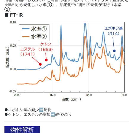
→島相から硬化し（水準①）、熱老化中に海相の硬化が進行（水準
②）
■ FT-IR
●エポキシ基の減少➡硬化
●ケトン、エステルの増加➡酸化劣化
物性解析