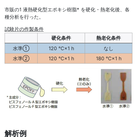
市販の1 液熱硬化型エポキシ樹脂* を硬化・熱老化後、各
種分析を行った。
試験片の作製条件
硬化条件
熱老化条件
水準①
120 ℃×1 h
なし
水準②
120 ℃×1 h
180 ℃×1 h
解析例