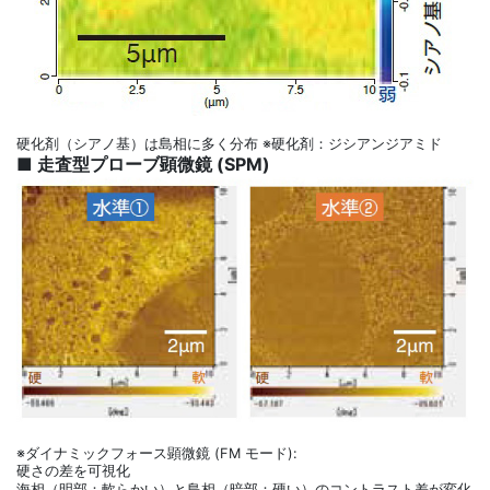
硬化剤（シアノ基）は島相に多く分布 ※硬化剤：ジシアンジアミド
■ 走査型プローブ顕微鏡 (SPM)
※ダイナミックフォース顕微鏡 (FM モード):
硬さの差を可視化
海相（明部：軟らかい）と島相（暗部：硬い）のコントラスト差が変化