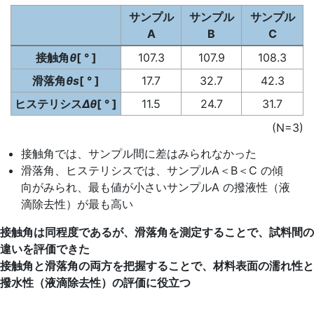
サンプル
サンプル
サンプル
A
B
C
接触角
θ
[ ° ]
107.3
107.9
108.3
滑落角
θs
[ ° ]
17.7
32.7
42.3
ヒステリシス
Δθ
[ ° ]
11.5
24.7
31.7
(N=3)
接触角では、サンプル間に差はみられなかった
滑落角、ヒステリシスでは、サンプルA＜B＜C の傾
向がみられ、最も値が小さいサンプルA の撥液性（液
滴除去性）が最も高い
接触角は同程度であるが、滑落角を測定することで、試料間の
違いを評価できた
接触角と滑落角の両方を把握することで、材料表面の濡れ性と
撥水性（液滴除去性）の評価に役立つ