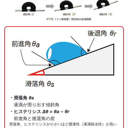
・滑落角
θs
液滴が滑り出す傾斜角
・ヒステリシス
Δθ = θa − θr
前進角と後退角の差
滑落角、ヒステリシスが小さいほど撥液性（液滴除去性）が高い