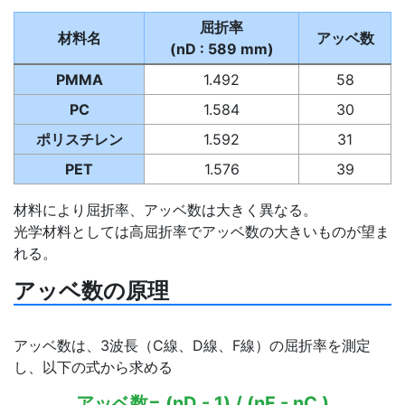
屈折率
材料名
アッベ数
(nD : 589 mm)
PMMA
1.492
58
PC
1.584
30
ポリスチレン
1.592
31
PET
1.576
39
材料により屈折率、アッベ数は大きく異なる。
光学材料としては高屈折率でアッベ数の大きいものが望ま
れる。
アッベ数の原理
アッベ数は、3波長（C線、D線、F線）の屈折率を測定
し、以下の式から求める
アッベ数= (nD - 1) / (nF - nC )