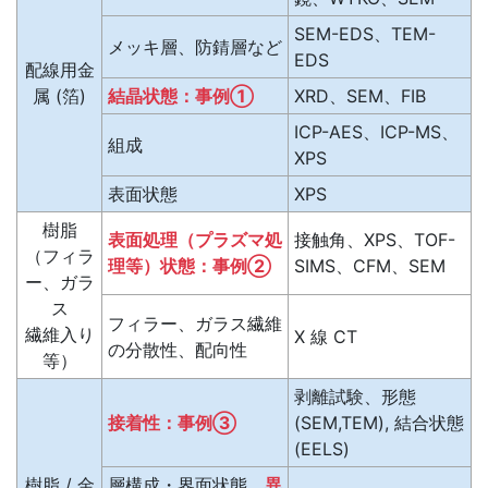
SEM-EDS、TEM-
メッキ層、防錆層など
EDS
配線用金
属 (箔)
結晶状態：事例①
XRD、SEM、FIB
ICP-AES、ICP-MS、
組成
XPS
表面状態
XPS
樹脂
表面処理（プラズマ処
接触角、XPS、TOF-
（フィラ
理等）状態：事例②
SIMS、CFM、SEM
ー、ガラ
ス
フィラー、ガラス繊維
繊維入り
X 線 CT
の分散性、配向性
等）
剥離試験、形態
接着性：事例③
(SEM,TEM), 結合状態
(EELS)
樹脂 / 金
層構成・界面状態、
異