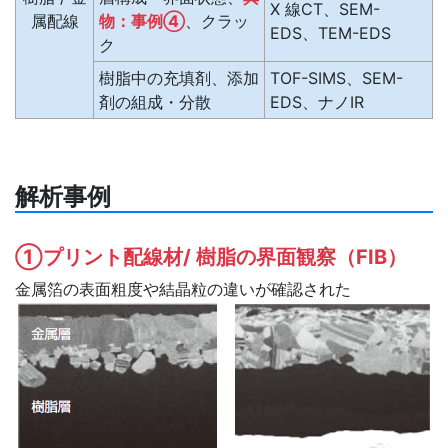
X 線CT、SEM-
属配線
物：事例④
、クラッ
EDS、TEM-EDS
ク
樹脂中の充填剤、添加
TOF-SIMS、SEM-
剤の組成・分散
EDS、ナノIR
解析事例
①プリント配線材/ 樹脂の界面観察（FIB）
金属箔の表面粗度や結晶粒の違いが確認された