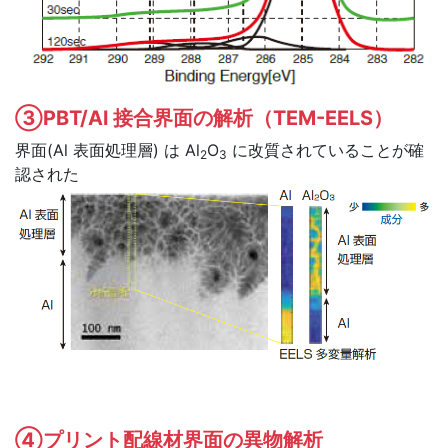
③PBT/Al 接合界面の解析（TEM-EELS）
界面(Al 表面処理層) は Al
O
に改質されていることが確
2
3
認された
④プリント配線材界面の異物解析