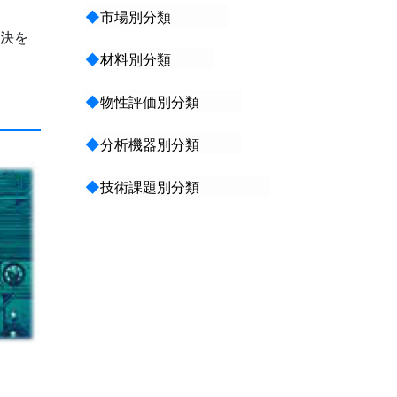
。
◆
市場別分類
解決を
◆
材料別分類
◆
物性評価別分類
◆
分析機器別分類
◆
技術課題別分類