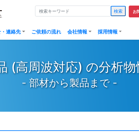
検索
お
(current)
せ・連絡先
ご依頼の流れ
会社情報
採用情報
品 (高周波対応) の分析
- 部材から製品まで -