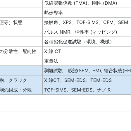
低線膨張係数 (TMA)、剛性 (DMA)
熱伝導率
理等）状態
接触角、XPS、TOF-SIMS、CFM、SEM
パルス NMR、弾性率 (マッピング)
各種劣化促進試験（環境、機械）
の分散性、配向性
X 線 CT
重量法
剥離試験、形態(SEM,TEM), 結合状態(EEL
物、クラック
X 線CT、SEM-EDS、TEM-EDS
剤の組成・分散
TOF-SIMS、SEM-EDS、ナノIR