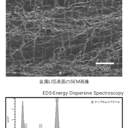
金属Li箔表面のSEM画像
EDS:Energy Dispersive Spectroscopy