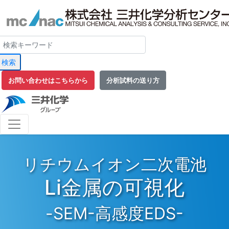
検索
お問い合わせはこちらから
分析試料の送り方
リチウムイオン二次電池
Li金属の可視化
-SEM-高感度EDS-