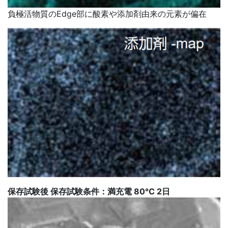
負極活物質のEdge部に酸素や添加剤由来の元素が偏在
保存試験後 保存試験条件：満充電 80℃ 2日