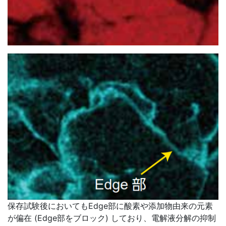
保存試験後においてもEdge部に酸素や添加物由来の元素
が偏在 (Edge部をブロック) しており、電解液分解の抑制