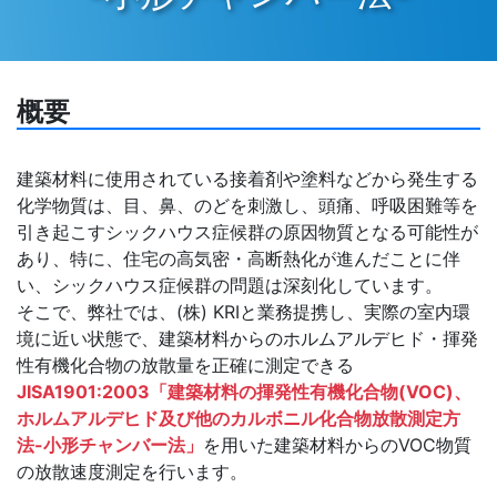
概要
建築材料に使用されている接着剤や塗料などから発生する
化学物質は、目、鼻、のどを刺激し、頭痛、呼吸困難等を
引き起こすシックハウス症候群の原因物質となる可能性が
あり、特に、住宅の高気密・高断熱化が進んだことに伴
い、シックハウス症候群の問題は深刻化しています。
そこで、弊社では、(株) KRIと業務提携し、実際の室内環
境に近い状態で、建築材料からのホルムアルデヒド・揮発
性有機化合物の放散量を正確に測定できる
JISA1901:2003「建築材料の揮発性有機化合物(VOC)、
ホルムアルデヒド及び他のカルボニル化合物放散測定方
法-小形チャンバー法」
を用いた建築材料からのVOC物質
の放散速度測定を行います。