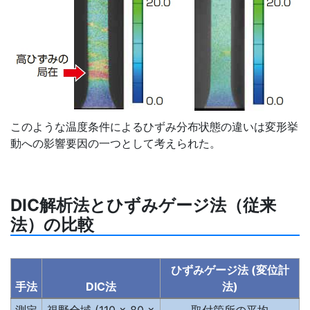
このような温度条件によるひずみ分布状態の違いは変形挙
動への影響要因の一つとして考えられた。
DIC解析法とひずみゲージ法（従来
法）の比較
ひずみゲージ法 (変位計
手法
DIC法
法)
測定
視野全域 (110 × 80 ×
取付箇所の平均