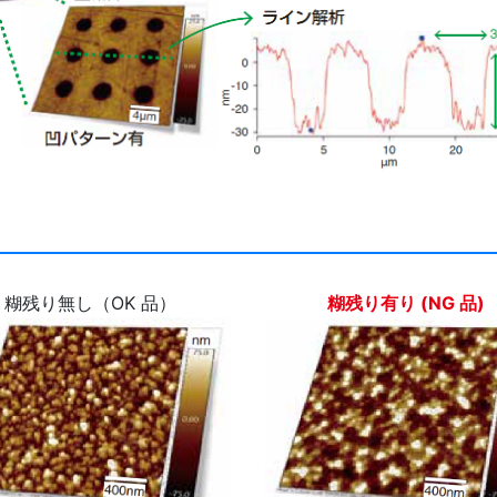
糊残り無し（OK 品）
糊残り有り (NG 品)