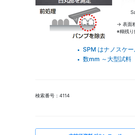
S
→ 表
※糊残り
SPM はナノスケ
数mm ～大型試料
検索番号：4114