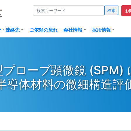
検索
お
(current)
せ・連絡先
ご依頼の流れ
会社情報
採用情報
プローブ顕微鏡 (SPM)
半導体材料の微細構造評