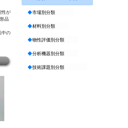
能性が
◆
市場別分類
成形品
◆
材料別分類
品中の
◆
物性評価別分類
◆
分析機器別分類
◆
技術課題別分類