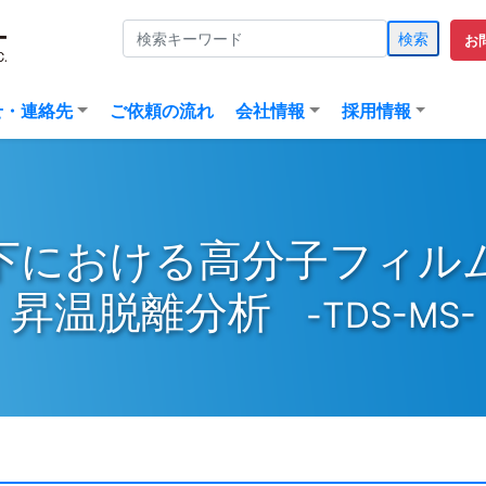
検索
お
(current)
せ・連絡先
ご依頼の流れ
会社情報
採用情報
下における高分子フィル
昇温脱離分析
-TDS-MS-