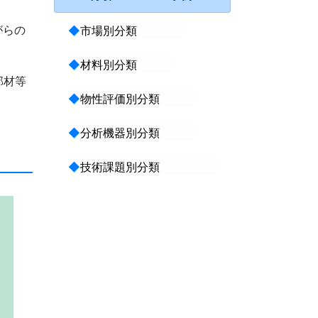
がらの
◆
市場別分類
◆
材料別分類
部材等
◆
物性評価別分類
◆
分析機器別分類
◆
技術課題別分類