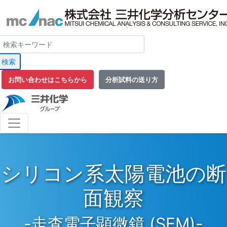
検索
お問い合わせはこちらから
分析試料の送り方
シリコン系太陽電池の断
面観察
-走査電子顕微鏡 (SEM)-