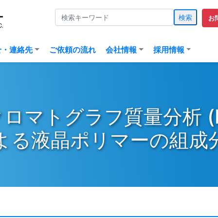
検索
お
(current)
せ・連絡先
ご依頼の流れ
会社情報
採用情報
マトグラフ質量分析 (Py-
よる液晶ポリマーの組成