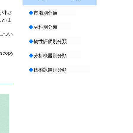
が小さ
◆
市場別分類
ことは
◆
材料別分類
につい
◆
物性評価別分類
scopy
◆
分析機器別分類
◆
技術課題別分類