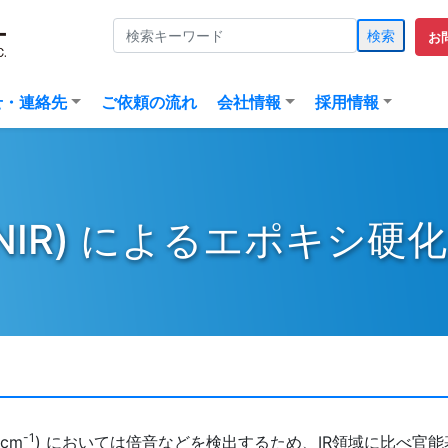
検索
お
(current)
せ・連絡先
ご依頼の流れ
会社情報
採用情報
(NIR) によるエポキシ硬
-1
 cm
) においては倍音などを検出するため、IR領域に比べ官能