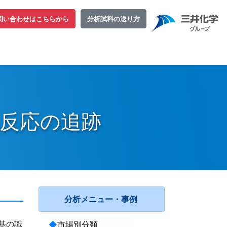
問い合わせはこちらから
分析試料の送り方
化反応の追跡
分析メニュー・事例
基の識
◆
市場別分類