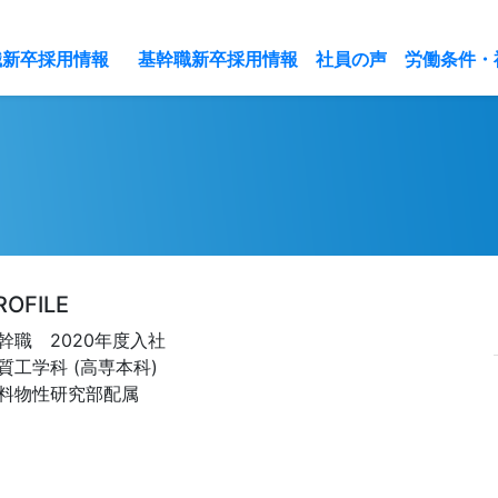
(current)
(current)
(current)
職新卒採用情報
基幹職新卒採用情報
社員の声
労働条件・
ROFILE
幹職 2020年度入社
質工学科 (高専本科)
料物性研究部配属