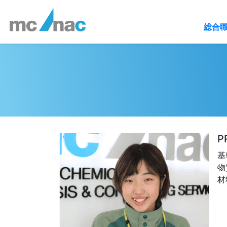
(current)
総合
P
基
物
材